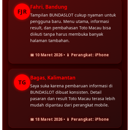
Fahri, Bandung
FJR
Tampilan BUNDASLOT cukup nyaman untuk
pengguna baru. Menu utama, informasi
result, dan pembahasan Toto Macau bisa
diikuti tanpa harus membuka banyak
halaman tambahan.
📅 10 Maret 2026 • 📱 Perangkat: iPhone
Bagas, Kalimantan
TG
Saya suka karena pembaruan informasi di
BUNDASLOT dibuat konsisten. Detail
pasaran dan result Toto Macau terasa lebih
mudah dipantau dari perangkat mobile.
📅 18 Maret 2026 • 📱 Perangkat: iPhone