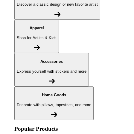
Discover a classic design or new favorite artist
Apparel
Shop for Adults & Kids
Accessories
Express yourself with stickers and more
Home Goods
Decorate with pillows, tapestries, and more
Popular Products