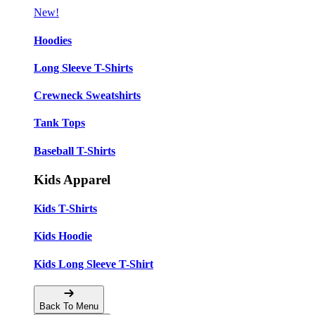
New!
Hoodies
Long Sleeve T-Shirts
Crewneck Sweatshirts
Tank Tops
Baseball T-Shirts
Kids Apparel
Kids T-Shirts
Kids Hoodie
Kids Long Sleeve T-Shirt
Back To Menu