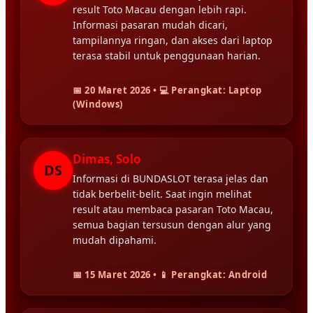
result Toto Macau dengan lebih rapi.
Informasi pasaran mudah dicari,
tampilannya ringan, dan akses dari laptop
terasa stabil untuk penggunaan harian.
📅 20 Maret 2026 • 💻 Perangkat: Laptop
(Windows)
Dimas, Solo
DS
Informasi di BUNDASLOT terasa jelas dan
tidak berbelit-belit. Saat ingin melihat
result atau membaca pasaran Toto Macau,
semua bagian tersusun dengan alur yang
mudah dipahami.
📅 15 Maret 2026 • 📱 Perangkat: Android