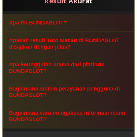
Result Akurat
Apa itu BUNDASLOT?
BUNDASLOT adalah platform situs bandar Toto
Apakah result Toto Macau di BUNDASLOT
Macau resmi yang menyajikan informasi result
disajikan dengan jelas?
akurat, akses yang praktis, dan layanan yang
dibuat untuk membantu pengguna membaca
Ya, BUNDASLOT menampilkan informasi result
pasaran dengan lebih jelas.
Apa keunggulan utama dari platform
Toto Macau secara rapi dan mudah dipantau.
BUNDASLOT?
Pembaruan disusun agar pengguna dapat melihat
keluaran angka dengan alur yang lebih transparan
Keunggulan BUNDASLOT ada pada penyajian
dan tidak membingungkan.
Bagaimana sistem pelayanan pengguna di
pasaran Toto Macau yang lengkap, akses yang
BUNDASLOT?
cepat, tampilan yang mudah dipahami, serta
layanan responsif untuk membantu kebutuhan
BUNDASLOT menyediakan dukungan layanan yang
pengguna saat membaca informasi harian.
Bagaimana cara mengakses informasi resmi
siap membantu pengguna memahami akses,
BUNDASLOT?
result, pasaran, dan kendala penggunaan.
Informasi bantuan dibuat jelas agar pengguna bisa
Pengguna dapat membuka tautan resmi
mendapatkan arahan dengan lebih nyaman.