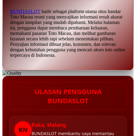
BUNDASLOT
hadir sebagai platform utama situs bandar
Toto Macau resmi yang menyajikan informasi result akurat
dengan tampilan yang mudah dipahami. Melalui halaman
ini, pengguna dapat membaca pembaruan keluaran,
memahami pasaran Toto Macau, dan melihat gambaran
layanan secara lebih rapi sebelum menentukan pilihan.
Penyajian informasi dibuat jelas, konsisten, dan relevan
dengan kebutuhan pengguna yang mencari akses toto online
terpercaya di Indonesia.
ULASAN PENGGUNA
BUNDASLOT
Raka, Malang
KN
BUNDASLOT membantu saya memantau